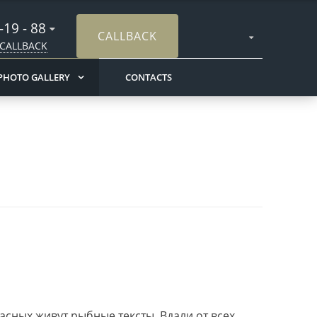
 -19 - 88
CALLBACK
CALLBACK
PHOTO GALLERY
CONTACTS
асных живут рыбные тексты. Вдали от всех